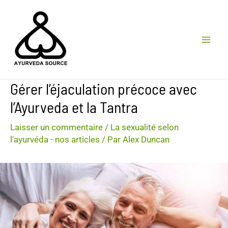
Aller
au
contenu
MA
ME
Gérer l’éjaculation précoce avec
l’Ayurveda et la Tantra
Laisser un commentaire
/
La sexualité selon
l'ayurvéda - nos articles
/ Par
Alex Duncan