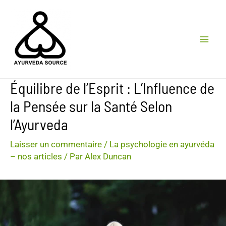
Aller
au
contenu
MA
ME
Équilibre de l’Esprit : L’Influence de
la Pensée sur la Santé Selon
l’Ayurveda
Laisser un commentaire
/
La psychologie en ayurvéda
– nos articles
/ Par
Alex Duncan