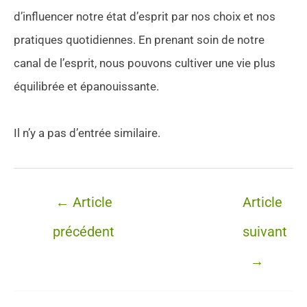
d’influencer notre état d’esprit par nos choix et nos
pratiques quotidiennes. En prenant soin de notre
canal de l’esprit, nous pouvons cultiver une vie plus
équilibrée et épanouissante.
Il n’y a pas d’entrée similaire.
Navigation
←
Article
Article
des
précédent
suivant
articles
→